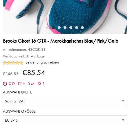
Brooks Ghost 16 GTX - Marokkanisches Blau/Pink/Gelb
Artikelnummer:
4SCQKtS1
Verfügbarkeit:
31 Auf Lager
Bewertung schreiben
€85.54
€146.88
0
12
5
13
D
H
M
S
AUSWAHL BREITE
AUSWAHL GRÖSSE