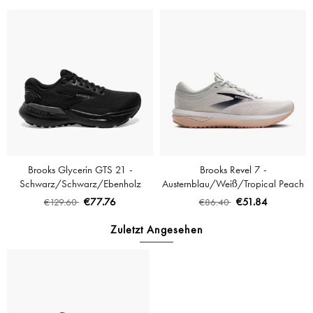
Brooks Glycerin GTS 21 -
Brooks Revel 7 -
Schwarz/Schwarz/Ebenholz
Austernblau/Weiß/Tropical Peach
€77.76
€51.84
€129.60
€86.40
Zuletzt Angesehen