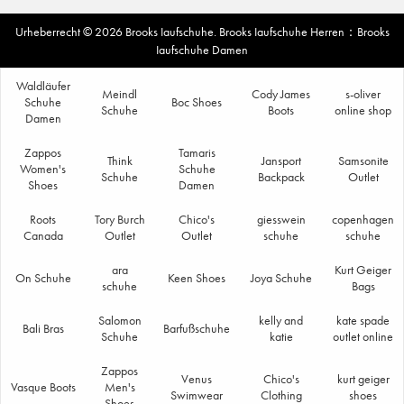
Urheberrecht © 2026
Brooks Iaufschuhe
.
Brooks Iaufschuhe Herren
：
Brooks
Iaufschuhe Damen
Waldläufer
Meindl
Cody James
s-oliver
Schuhe
Boc Shoes
Schuhe
Boots
online shop
Damen
Zappos
Tamaris
Think
Jansport
Samsonite
Women's
Schuhe
Schuhe
Backpack
Outlet
Shoes
Damen
Roots
Tory Burch
Chico's
giesswein
copenhagen
Canada
Outlet
Outlet
schuhe
schuhe
ara
Kurt Geiger
On Schuhe
Keen Shoes
Joya Schuhe
schuhe
Bags
Salomon
kelly and
kate spade
Bali Bras
Barfußschuhe
Schuhe
katie
outlet online
Zappos
Venus
Chico's
kurt geiger
Vasque Boots
Men's
Swimwear
Clothing
shoes
Shoes