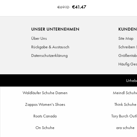
€41.47
€69.12
UNSER UNTERNEHMEN
KUNDEN
Über Uns
Site Map
Rückgabe & Austausch
Schreiben 
Datenschutzerklärung
Größentab
Häufig Ges
Urheb
Waldläufer Schuhe Damen
Meindl Schuh
Zappos Women's Shoes
Think Schuhe
Roots Canada
Tory Burch Outl
On Schuhe
ara schuhe