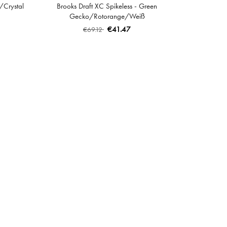
k/Crystal
Brooks Draft XC Spikeless - Green
Gecko/Rotorange/Weiß
€41.47
€69.12