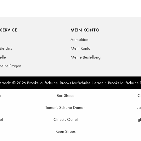
SERVICE
MEIN KONTO
Anmelden
Sie Uns
Mein Konto
elle
Meine Bestellung
tellte Fragen
errecht © 2026
Brooks Iaufschuhe
.
Brooks Iaufschuhe Herren
：
Brooks Iaufschuhe
e
Boc Shoes
C
Tamaris Schuhe Damen
Ja
et
Chico's Outlet
g
Keen Shoes