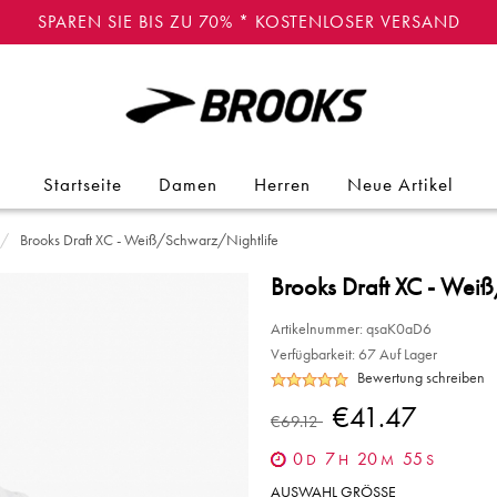
SPAREN SIE BIS ZU 70% * KOSTENLOSER VERSAND
Startseite
Damen
Herren
Neue Artikel
Brooks Draft XC - Weiß/Schwarz/Nightlife
Brooks Draft XC - Wei
Artikelnummer:
qsaK0aD6
Verfügbarkeit:
67 Auf Lager
Bewertung schreiben
€41.47
€69.12
0
7
20
55
D
H
M
S
AUSWAHL GRÖSSE