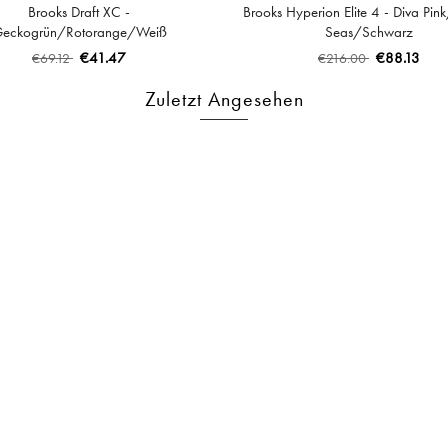
Brooks Draft XC -
Brooks Hyperion Elite 4 - Diva Pin
eckogrün/Rotorange/Weiß
Seas/Schwarz
€41.47
€88.13
€69.12
€216.00
Zuletzt Angesehen