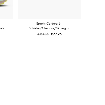
Brooks Caldera 6 -
olz
Schiefer/Cheddar/Silbergrau
€77.76
€129.60