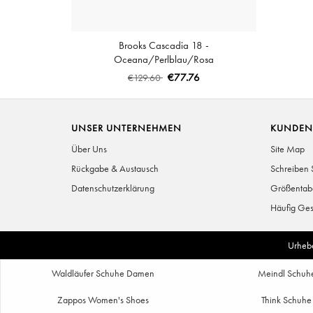
Brooks Cascadia 18 -
Oceana/Perlblau/Rosa
€77.76
€129.60
UNSER UNTERNEHMEN
KUNDEN
Über Uns
Site Map
Rückgabe & Austausch
Schreiben 
Datenschutzerklärung
Größentab
Häufig Ges
Urheb
Waldläufer Schuhe Damen
Meindl Schuh
Zappos Women's Shoes
Think Schuhe