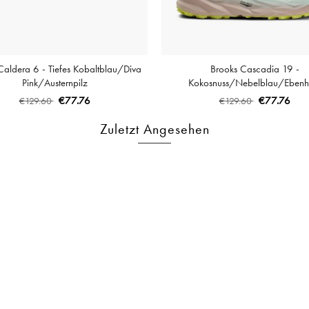
Caldera 6 - Tiefes Kobaltblau/Diva
Brooks Cascadia 19 -
Pink/Austernpilz
Kokosnuss/Nebelblau/Ebenh
€77.76
€77.76
€129.60
€129.60
Zuletzt Angesehen