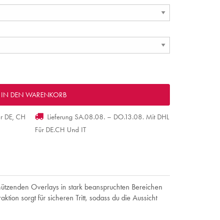
ür DE, CH
Lieferung SA.08.08. – DO.13.08. Mit DHL
Für DE.CH Und IT
hützenden Overlays in stark beanspruchten Bereichen
tion sorgt für sicheren Tritt, sodass du die Aussicht