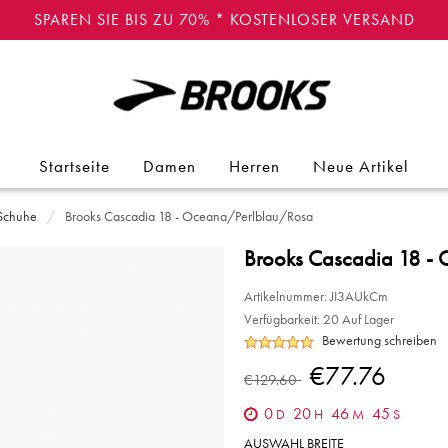
SPAREN SIE BIS ZU 70% * KOSTENLOSER VERSAND
Startseite
Damen
Herren
Neue Artikel
 Schuhe
Brooks Cascadia 18 - Oceana/Perlblau/Rosa
Brooks Cascadia 18 -
Artikelnummer:
JI3AUkCm
Verfügbarkeit:
20 Auf Lager
Bewertung schreiben
€77.76
€129.60
0
20
46
45
D
H
M
S
AUSWAHL BREITE