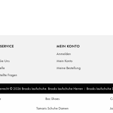
SERVICE
MEIN KONTO
Anmelden
Sie Uns
Mein Konto
elle
Meine Bestellung
tellte Fragen
errecht © 2026
Brooks Iaufschuhe
.
Brooks Iaufschuhe Herren
：
Brooks Iaufschuhe
e
Boc Shoes
C
Tamaris Schuhe Damen
Ja