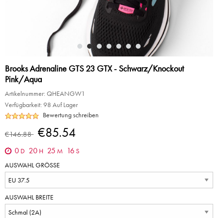
Brooks Adrenaline GTS 23 GTX - Schwarz/Knockout
Pink/Aqua
Artikelnummer:
QHEANGW1
Verfügbarkeit:
98 Auf Lager
Bewertung schreiben
€85.54
€146.88
0
20
25
16
D
H
M
S
AUSWAHL GRÖSSE
AUSWAHL BREITE