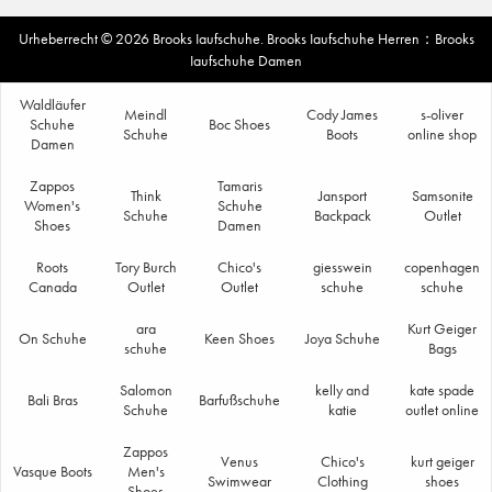
Urheberrecht © 2026
Brooks Iaufschuhe
.
Brooks Iaufschuhe Herren
：
Brooks
Iaufschuhe Damen
Waldläufer
Meindl
Cody James
s-oliver
Schuhe
Boc Shoes
Schuhe
Boots
online shop
Damen
Zappos
Tamaris
Think
Jansport
Samsonite
Women's
Schuhe
Schuhe
Backpack
Outlet
Shoes
Damen
Roots
Tory Burch
Chico's
giesswein
copenhagen
Canada
Outlet
Outlet
schuhe
schuhe
ara
Kurt Geiger
On Schuhe
Keen Shoes
Joya Schuhe
schuhe
Bags
Salomon
kelly and
kate spade
Bali Bras
Barfußschuhe
Schuhe
katie
outlet online
Zappos
Venus
Chico's
kurt geiger
Vasque Boots
Men's
Swimwear
Clothing
shoes
Shoes